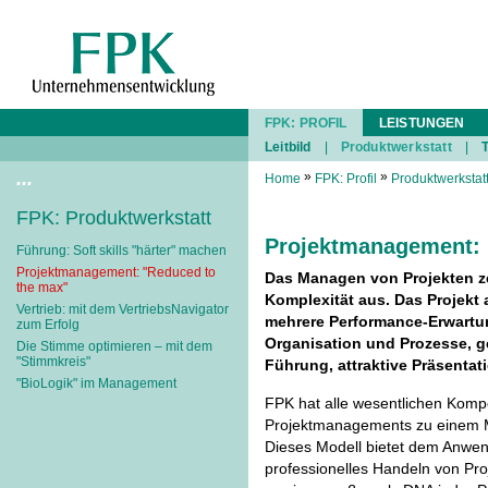
FPK: PROFIL
LEISTUNGEN
Leitbild
|
Produktwerkstatt
|
...
»
»
Home
FPK: Profil
Produktwerkstat
FPK: Produktwerkstatt
Projektmanagement: 
Führung: Soft skills "härter" machen
Projektmanagement: "Reduced to
Das Managen von Projekten z
the max"
Komplexität aus. Das Projekt
Vertrieb: mit dem VertriebsNavigator
mehrere Performance-Erwartung
zum Erfolg
Organisation und Prozesse, g
Die Stimme optimieren – mit dem
"Stimmkreis"
Führung, attraktive Präsentati
"BioLogik" im Management
FPK hat alle wesentlichen Komp
Projektmanagements zu einem 
Dieses Modell bietet dem Anwend
professionelles Handeln von Proj