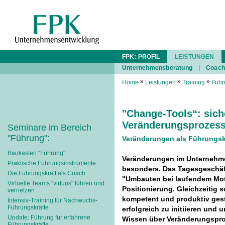
FPK: PROFIL
LEISTUNGEN
Unternehmensberatung
|
Coach
»
»
»
Home
Leistungen
Training
Führ
"Change-Tools“: sich
Veränderungsprozes
Seminare im Bereich
"Führung":
Veränderungen als Führungskr
Baukasten "Führung"
Veränderungen im Unternehme
Praktische Führungsinstrumente
besonders. Das Tagesgeschäft 
Die Führungskraft als Coach
"Umbauten bei laufendem Mot
Virtuelle Teams "virtuos" führen und
Positionierung. Gleichzeitig s
vernetzen
kompetent und produktiv ges
Intensiv-Training für Nachwuchs-
Führungskräfte
erfolgreich zu initiieren und 
Update: Führung für erfahrene
Wissen über Veränderungsproz
Führungskräfte