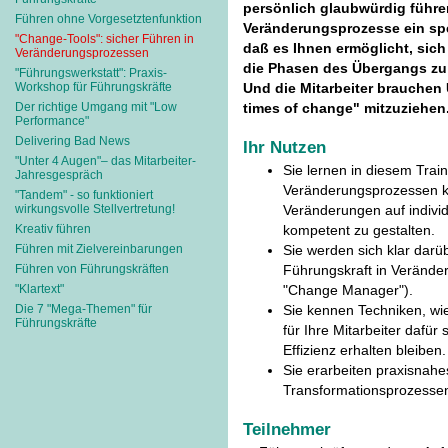
persönlich glaubwürdig führe
Führen ohne Vorgesetztenfunktion
Veränderungsprozesse ein spe
"Change-Tools": sicher Führen in
daß es Ihnen ermöglicht, sich
Veränderungsprozessen
die Phasen des Übergangs zu
"Führungswerkstatt": Praxis-
Workshop für Führungskräfte
Und die Mitarbeiter brauchen
Der richtige Umgang mit "Low
times of change" mitzuziehen
Performance"
Delivering Bad News
Ihr Nutzen
"Unter 4 Augen"– das Mitarbeiter-
Sie lernen in diesem Trai
Jahresgespräch
Veränderungsprozessen ke
"Tandem" - so funktioniert
wirkungsvolle Stellvertretung!
Veränderungen auf indivi
Kreativ führen
kompetent zu gestalten.
Führen mit Zielvereinbarungen
Sie werden sich klar darü
Führen von Führungskräften
Führungskraft in Veränder
"Klartext"
"Change Manager").
Die 7 "Mega-Themen" für
Sie kennen Techniken, wie
Führungskräfte
für Ihre Mitarbeiter dafür
Effizienz erhalten bleiben.
Sie erarbeiten praxisnah
Transformationsprozesse
Teilnehmer