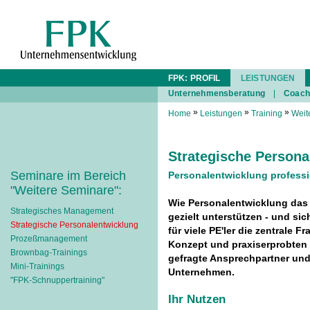
FPK: PROFIL
LEISTUNGEN
Unternehmensberatung
|
Coach
»
»
»
Home
Leistungen
Training
Weit
Strategische Persona
Seminare im Bereich
Personalentwicklung professi
"Weitere Seminare":
Wie Personalentwicklung das
Strategisches Management
gezielt unterstützen - und sich
Strategische Personalentwicklung
für viele PE'ler die zentrale F
Prozeßmanagement
Konzept und praxiserprobten 
Brownbag-Trainings
gefragte Ansprechpartner und
Mini-Trainings
Unternehmen.
"FPK-Schnuppertraining"
Ihr Nutzen