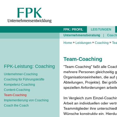
FPK: PROFIL
LEISTUNGEN
Unternehmensberatung
|
Coach
»
»
»
Home
Leistungen
Coaching
Te
Team-Coaching
FPK-Leistung: Coaching
"Team-Coaching" faßt alle Coa
mehrere Personen gleichzeitig g
Unternehmer-Coaching
Organisationseinheiten, die auf
Coaching für Führungskräfte
Abteilungen, Projekte). Bei grö
Kompetenz-Coaching
speziellen Anforderungen arbeit
Content-Coaching
Team-Coaching
Im Vergleich zum Einzel-Coachi
Implementierung von Coaching
Arbeit an individuellen oder ver
Coach the Coach
Teammitglieder ihre unterschied
Wünsche konstruktiv ein. Hier