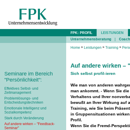
FPK: PROFIL
LEISTUNGEN
Unternehmensberatung
|
Coach
»
»
»
Home
Leistungen
Training
Pers
Auf andere wirken –
Seminare im Bereich
Sich selbst profil-ieren
"Persönlichkeit":
Wie man von anderen wahrgen
Effektives Selbst- und
man ankommt. - Wenn Sie die 
Zeitmanagement
Verhaltens und Ihrer nonverb
Problemlösungs- und
bewußt an Ihrer Wirkung auf a
Entscheidungstechniken
Training, wie Sie beim Präsen
Emotionale Intelligenz und
Sozialkompetenz
in Gruppensituationen wirken 
Stark durch Veränderung
Profil.
Auf andere wirken – "Feedback-
Wenn Sie die Fremd-Perspekti
Seminar"