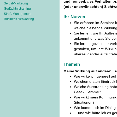
und nonverbales Verhalten p
Selbst-Marketing
(oder unerwünschten) Sichtwe
Gedächtnistraining
Streß-Management
Ihr Nutzen
Business Networking
Sie erfahren im Seminar k
welche bleibende Wirkung 
Sie lernen, wie Ihr Auftre
ankommt und was Sie bei
Sie lernen gezielt, Ihr ve
gestalten, um Ihre Wirkun
überzeugender aufzutrete
Themen
Meine Wirkung auf andere: F
Wie wirke ich generell au
Welchen ersten Eindruck h
Welche Ausstrahlung habe
Gestik, Stimme?
Wie wirkt mein Kommunika
Situationen?
Wie komme ich im Dialog
... und wie hätte ich es g