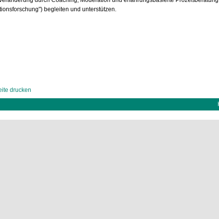
 Veränderung durch Coaching, Moderation und erfahrungsbasierte Prozeßberatung
tionsforschung") begleiten und unterstützen.
ite drucken