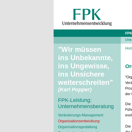
FPK
Unt
"Wir müssen
Ho
ins Unbekannte,
ins Ungewisse,
Or
ins Unsichere
"Org
weiterschreiten"
Verä
Proz
(Karl Popper)
der
FPK-Leistung:
Die 
Unternehmensberatung
Führ
Veränderungs-Management
evol
Organisationsentwicklung
Die 
Organisationsgestaltung