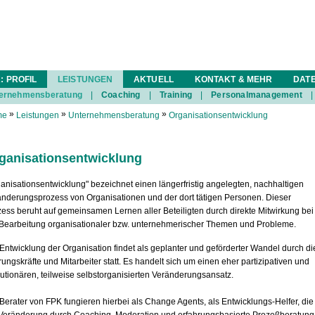
: PROFIL
LEISTUNGEN
AKTUELL
KONTAKT & MEHR
DAT
ernehmensberatung
|
Coaching
|
Training
|
Personalmanagement
|
»
»
»
me
Leistungen
Unternehmensberatung
Organisationsentwicklung
ganisationsentwicklung
anisationsentwicklung" bezeichnet einen längerfristig angelegten, nachhaltigen
nderungsprozess von Organisationen und der dort tätigen Personen. Dieser
ess beruht auf gemeinsamen Lernen aller Beteiligten durch direkte Mitwirkung bei
 Bearbeitung organisationaler bzw. unternehmerischer Themen und Probleme.
Entwicklung der Organisation findet als geplanter und geförderter Wandel durch di
ungskräfte und Mitarbeiter statt. Es handelt sich um einen eher partizipativen und
utionären, teilweise selbstorganisierten Veränderungsansatz.
Berater von FPK fungieren hierbei als Change Agents, als Entwicklungs-Helfer, die