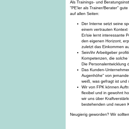
Als Trainings- und Beratungsins
"PE'ler als Trainer/Berater" gut
auf allen Seiten:
Der Interne setzt seine s
einem vertrauten Kontext 
Er/sie lernt interessante
den eigenen Horizont, erpr
zuletzt das Einkommen au
Sein/ihr Arbeitgeber prof
Kompetenzen, die solche 
Die Personalentwicklung d
Das Kunden-Unternehmen er
Augenhöhe" von jemandem
weiß, was gefragt ist und 
Wir von FPK können Auftr
flexibel und in gewohnt h
wir uns über Kraftverstär
bestehenden und neuen 
Neugierig geworden? Wir sollte