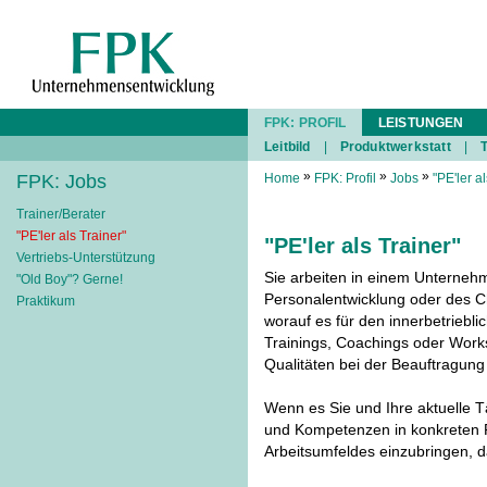
FPK: PROFIL
LEISTUNGEN
Leitbild
|
Produktwerkstatt
|
»
»
»
FPK: Jobs
Home
FPK: Profil
Jobs
"PE'ler a
Trainer/Berater
"PE'ler als Trainer"
"PE'ler als Trainer"
Vertriebs-Unterstützung
Sie arbeiten in einem Unternehm
"Old Boy"? Gerne!
Personalentwicklung oder des
Praktikum
worauf es für den innerbetriebli
Trainings, Coachings oder Wor
Qualitäten bei der Beauftragung 
Wenn es Sie und Ihre aktuelle Tä
und Kompetenzen in konkreten 
Arbeitsumfeldes einzubringen, d