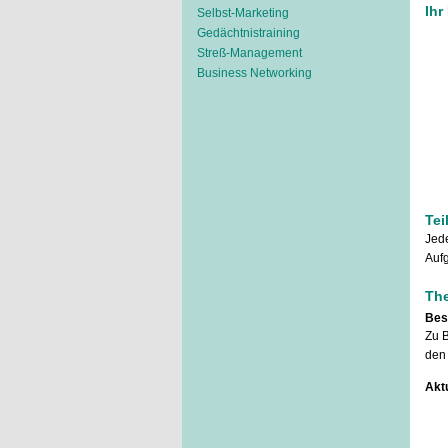
Ihr
Selbst-Marketing
Gedächtnistraining
Streß-Management
Business Networking
Tei
Jede
Aufg
Th
Bes
Zu B
den
Akt