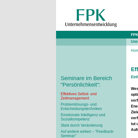
FPK
Unt
Ho
Ef
Einf
Seminare im Bereich
"Persönlichkeit":
Wese
Effektives Selbst- und
opti
Zeitmanagement
ver
Problemlösungs- und
Ener
Entscheidungstechniken
Zie
Emotionale Intelligenz und
verf
Sozialkompetenz
tut 
Stark durch Veränderung
Auf
Auf andere wirken – "Feedback-
Seminar"