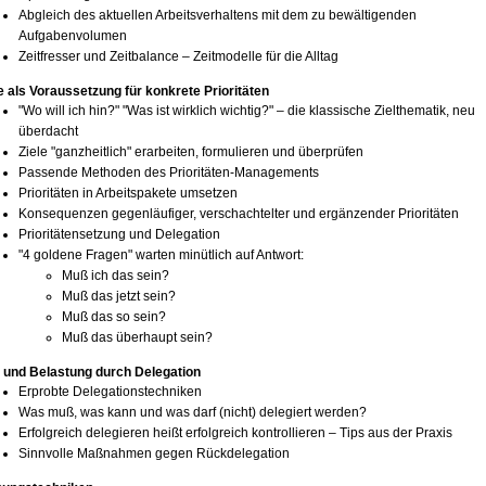
Abgleich des aktuellen Arbeitsverhaltens mit dem zu bewältigenden
Aufgabenvolumen
Zeitfresser und Zeitbalance – Zeitmodelle für die Alltag
e als Voraussetzung für konkrete Prioritäten
"Wo will ich hin?" "Was ist wirklich wichtig?" – die klassische Zielthematik, neu
überdacht
Ziele "ganzheitlich" erarbeiten, formulieren und überprüfen
Passende Methoden des Prioritäten-Managements
Prioritäten in Arbeitspakete umsetzen
Konsequenzen gegenläufiger, verschachtelter und ergänzender Prioritäten
Prioritätensetzung und Delegation
"4 goldene Fragen" warten minütlich auf Antwort:
Muß ich das sein?
Muß das jetzt sein?
Muß das so sein?
Muß das überhaupt sein?
- und Belastung durch Delegation
Erprobte Delegationstechniken
Was muß, was kann und was darf (nicht) delegiert werden?
Erfolgreich delegieren heißt erfolgreich kontrollieren – Tips aus der Praxis
Sinnvolle Maßnahmen gegen Rückdelegation