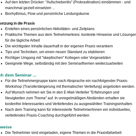
Auf den letzten Drücker: "Aufschieberitis" (Prokrastination) eindämmen - und
manchmal gezielt einsetzen ...
Biorhythmus, Flow und persönliche Leistungskurve
etzung in die Praxis
Erstellen eines persönlichen Aktivitäten- und Zeitplans
Praktische Themen aus dem Teilnehmerkreis: konkrete Hinweise und Lösunge
für die tägliche Arbeit
Die wichtigsten Inhalte dauerhaft in der eigenen Praxis verankern
Tips und Techniken, um einen neuen Standard zu etablieren
Richtiger Umgang mit "skeptischen" Kollegen oder Vorgesetzten
Geeignete Wege, selbständig mit den Seminarthemen weiterzuarbeiten
h dem Seminar ...
Für die Teilnehmergruppe kann nach Absprache ein nachfolgender Praxis-
Workshop (Transfersteigerung mit thematischer Vertiefung) angeboten werden.
Auf Wunsch nehmen wir Sie in den E-Mail-Verteiler "Erfahrungen und
Neuigkeiten zum Thema" auf. In unregelmäßigen Abständen erhalten sie
kostenfrei Interessantes und Vertiefendes zu ausgewählten Trainingsinhalten.
Nach dem Training kann für interessierte Teilnehmer/innen ein individuelles,
vertiefendes Praxis-Coaching durchgeführt werden.
nweise
Die Teilnehmer sind eingeladen, eigene Themen in die Praxisfallarbeit