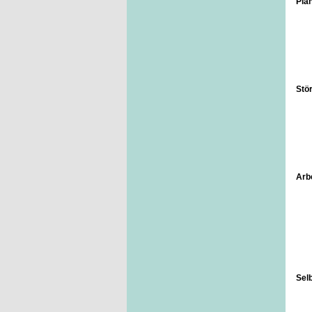
Pla
Stö
Arbe
Sel