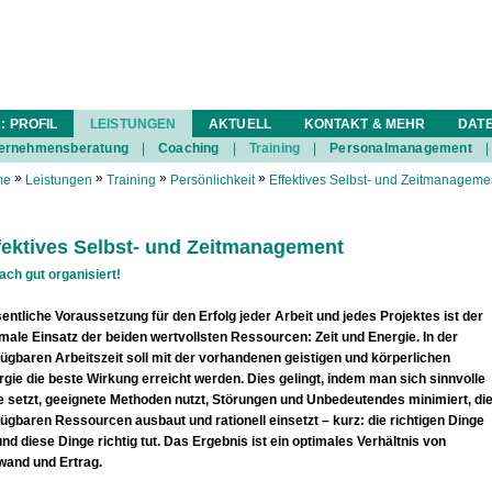
: PROFIL
LEISTUNGEN
AKTUELL
KONTAKT & MEHR
DAT
ernehmensberatung
|
Coaching
|
Training
|
Personalmanagement
|
»
»
»
»
me
Leistungen
Training
Persönlichkeit
Effektives Selbst- und Zeitmanageme
fektives Selbst- und Zeitmanagement
ach gut organisiert!
ntliche Voraussetzung für den Erfolg jeder Arbeit und jedes Projektes ist der
male Einsatz der beiden wertvollsten Ressourcen: Zeit und Energie. In der
fügbaren Arbeitszeit soll mit der vorhandenen geistigen und körperlichen
gie die beste Wirkung erreicht werden. Dies gelingt, indem man sich sinnvolle
le setzt, geeignete Methoden nutzt, Störungen und Unbedeutendes minimiert, di
ügbaren Ressourcen ausbaut und rationell einsetzt – kurz: die richtigen Dinge
und diese Dinge richtig tut. Das Ergebnis ist ein optimales Verhältnis von
wand und Ertrag.