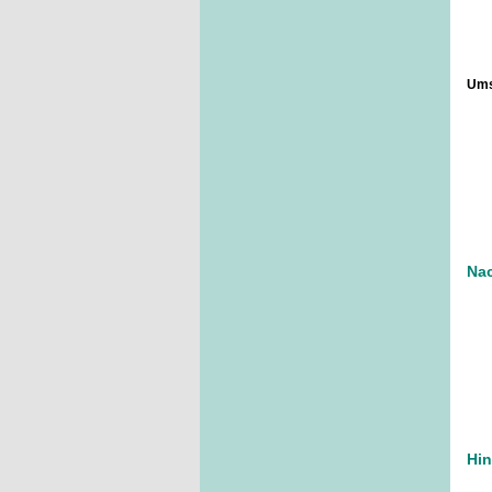
Ums
Nac
Hi