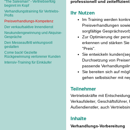
professionell und zeiteffizien
"The Salesman" - Vertriebserfolg
beginnt im Kopf
Verhandlungstraining für Vertriebs-
Ihr Nutzen
Profis
Im Training werden konkr
Preisverhandlungs-Kompetenz
Preisverhandlungen sowie
Der verkaufsaktive Innendienst
sorgfältige Gesprächsvorbe
Neukundengewinnung und Akquise-
Zur Optimierung der per
Gespräche
erkennen und stärken Sie
Den Messeauftritt wirkungsvoll
gestalten
"Preis".
Come back! Gezielte
Sie entwickeln kunden(seg
Rückgewinnung verlorener Kunden
Durchsetzung von Preise
Intensiv-Training für Einkäufer
passende Verhandlungslin
Sie bereiten sich auf m
gehen selbstsicher mit 
Teilnehmer
Vertriebskräfte mit Entscheidun
Verkaufsleiter, Geschäftsführer
Außendienstler, auch Vertriebsi
Inhalte
Verhandlungs-Vorbereitung