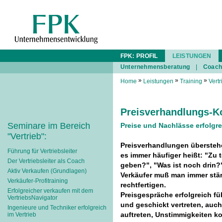
FPK: PROFIL
LEISTUNGEN
Unternehmensberatung
|
Coach
»
»
»
Home
Leistungen
Training
Vertr
Preisverhandlungs-
Seminare im Bereich
Preise und Nachlässe erfolgr
"Vertrieb":
Preisverhandlungen überstehe
Führung für Vertriebsleiter
es immer häufiger heißt: "Zu
Der Vertriebsleiter als Coach
geben?", "Was ist noch drin?"
Aktiv Verkaufen (Grundlagen)
Verkäufer muß man immer stär
Verkäufer-Profitraining
rechtfertigen.
Erfolgreicher verkaufen mit dem
Preisgespräche erfolgreich fü
VertriebsNavigator
und geschickt vertreten, auc
Ingenieure und Techniker erfolgreich
auftreten, Unstimmigkeiten ko
im Vertrieb