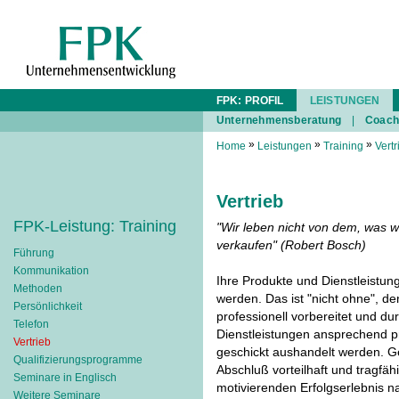
FPK: PROFIL
LEISTUNGEN
Unternehmensberatung
|
Coach
»
»
»
Home
Leistungen
Training
Vertr
Vertrieb
FPK-Leistung: Training
"Wir leben nicht von dem, was w
verkaufen" (Robert Bosch)
Führung
Kommunikation
Ihre Produkte und Dienstleistun
Methoden
werden. Das ist "nicht ohne", 
Persönlichkeit
professionell vorbereitet und du
Telefon
Dienstleistungen ansprechend pr
Vertrieb
geschickt aushandelt werden. Gel
Qualifizierungsprogramme
Abschluß vorteilhaft und tragfä
Seminare in Englisch
motivierenden Erfolgserlebnis 
Weitere Seminare