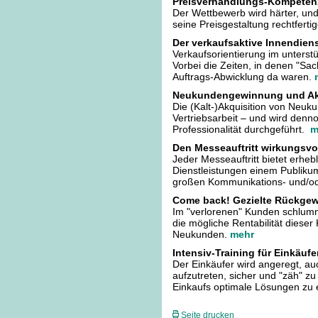
Preisverhandlungs-Kompeten
Der Wettbewerb wird härter, un
seine Preisgestaltung rechtferti
Der verkaufsaktive Innendien
Verkaufsorientierung im unterst
Vorbei die Zeiten, in denen "Sach
Auftrags-Abwicklung da waren.
Neukundengewinnung und Ak
Die (Kalt-)Akquisition von Neukun
Vertriebsarbeit – und wird den
Professionalität durchgeführt.
m
Den Messeauftritt wirkungsvol
Jeder Messeauftritt bietet erhe
Dienstleistungen einem Publikum
großen Kommunikations- und/ode
Come back! Gezielte Rückgew
Im "verlorenen" Kunden schlumm
die mögliche Rentabilität dieser
Neukunden.
mehr
Intensiv-Training für Einkäufe
Der Einkäufer wird angeregt, au
aufzutreten, sicher und "zäh" z
Einkaufs optimale Lösungen zu 
Seite drucken